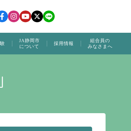
JA静岡市
組合員の
験
採用情報
について
みなさまへ
」