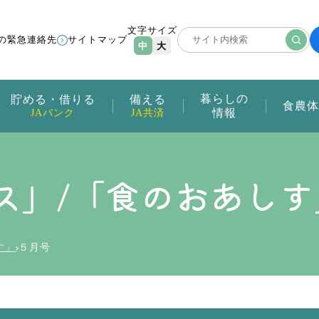
文字サイズ
の緊急連絡先
サイトマップ
中
大
暮らしの
貯める・借りる
備える
食農体
情報
JAバンク
JA共済
ス」/「食のおあしす
す」
５月号