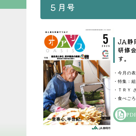
５月号
JA
研修
す。
・今月の表
・特集：組
・ＴＲＹ 
・食べごろ
P