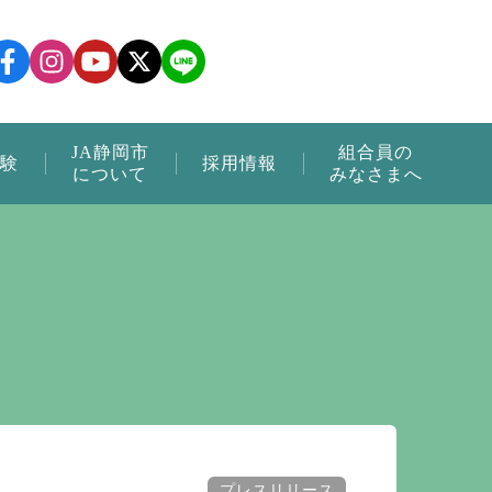
JA静岡市
組合員の
験
採用情報
について
みなさまへ
プレスリリース