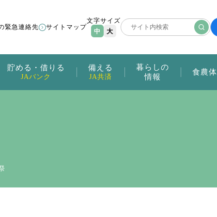
文字サイズ
の緊急連絡先
サイトマップ
中
大
暮らしの
貯める・借りる
備える
食農体
情報
JAバンク
JA共済
祭