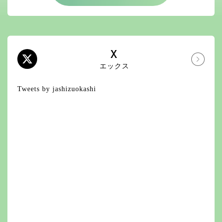
X
エックス
Tweets by jashizuokashi