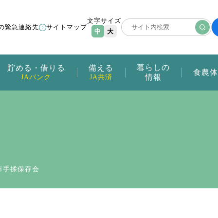
文字サイズ
の緊急連絡先
サイトマップ
中
大
暮らしの
貯める・借りる
備える
食農体
情報
JAバンク
JA共済
市手揉保存会