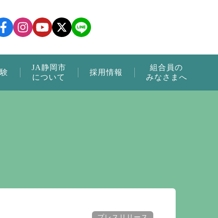
JA静岡市
組合員の
験
採用情報
について
みなさまへ
プレスリリース