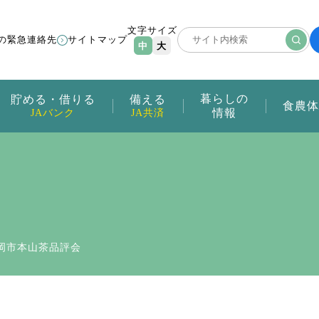
文字サイズ
の緊急連絡先
サイトマップ
中
大
暮らしの
貯める・借りる
備える
食農体
情報
JAバンク
JA共済
静岡市本山茶品評会