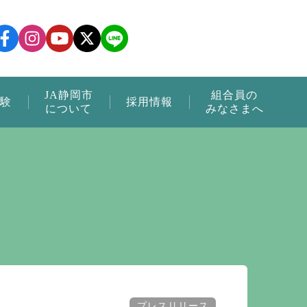
JA静岡市
組合員の
験
採用情報
について
みなさまへ
プレスリリース