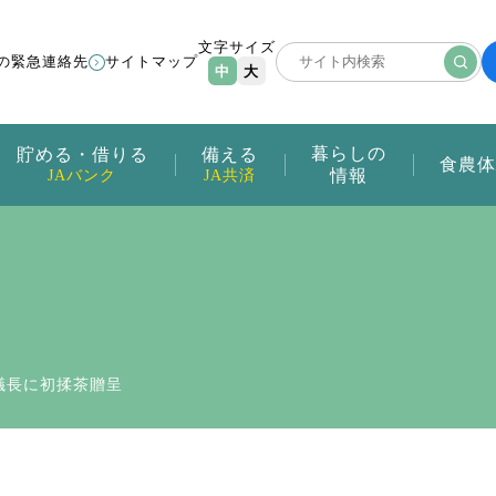
文字サイズ
の緊急連絡先
サイトマップ
中
大
暮らしの
貯める・借りる
備える
食農体
情報
JAバンク
JA共済
議長に初揉茶贈呈