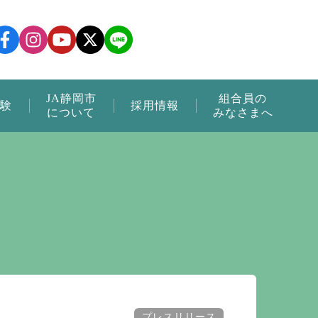
JA静岡市
組合員の
験
採用情報
について
みなさまへ
プレスリリース