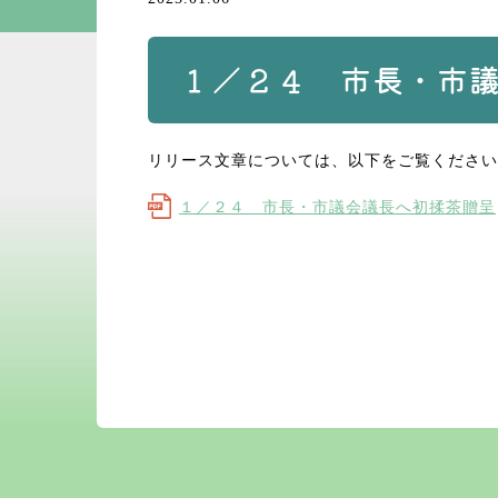
１／２４ 市長・市
リリース文章については、以下をご覧ください
１／２４ 市長・市議会議長へ初揉茶贈呈