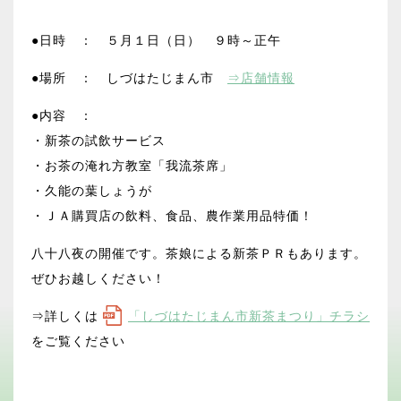
●日時 ： ５月１日（日） ９時～正午
●場所 ： しづはたじまん市
⇒店舗情報
●内容 ：
・新茶の試飲サービス
・お茶の淹れ方教室「我流茶席」
・久能の葉しょうが
・ＪＡ購買店の飲料、食品、農作業用品特価！
八十八夜の開催です。茶娘による新茶ＰＲもあります。
ぜひお越しください！
⇒詳しくは
「しづはたじまん市新茶まつり」チラシ
をご覧ください