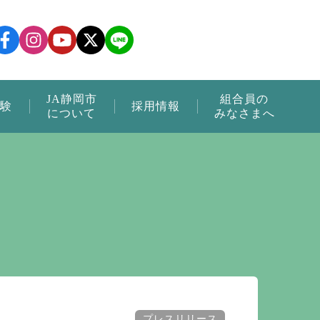
JA静岡市
組合員の
験
採用情報
について
みなさまへ
プレスリリース