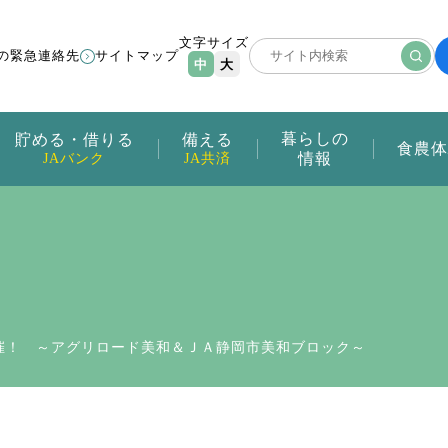
文字サイズ
の緊急連絡先
サイトマップ
中
大
暮らしの
貯める・借りる
備える
食農体
情報
JAバンク
JA共済
催！ ～アグリロード美和＆ＪＡ静岡市美和ブロック～