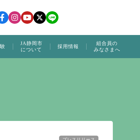
JA静岡市
組合員の
験
採用情報
について
みなさまへ
プレスリリース