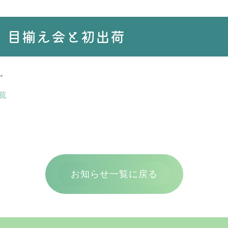
ん」目揃え会と初出荷
。
荷
お知らせ一覧に戻る