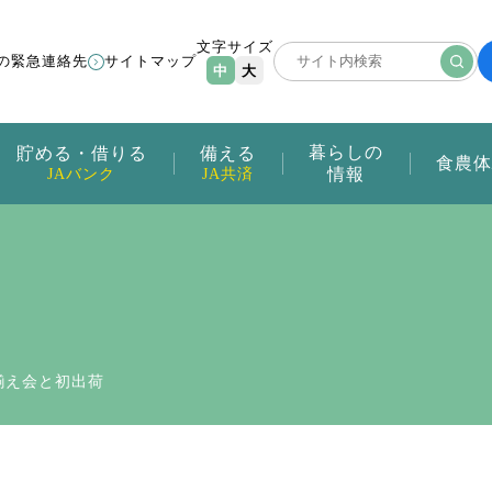
文字サイズ
の緊急連絡先
サイトマップ
中
大
暮らしの
貯める・借りる
備える
食農体
情報
JAバンク
JA共済
目揃え会と初出荷