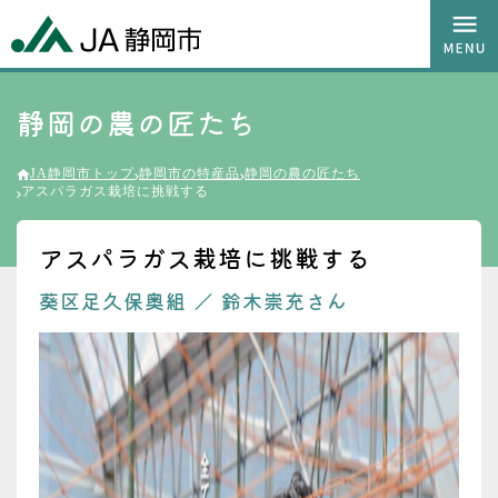
静岡の農の匠たち
JA静岡市トップ
静岡市の特産品
静岡の農の匠たち
アスパラガス栽培に挑戦する
アスパラガス栽培に挑戦する
葵区足久保奥組
／
鈴木崇充さん