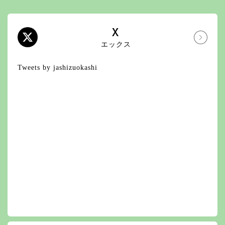
X
エックス
Tweets by jashizuokashi