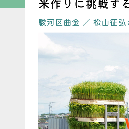
米作りに挑戦す
駿河区曲金
／
松山征弘