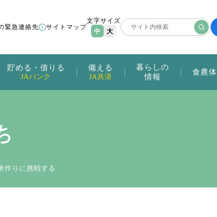
文字サイズ
の緊急連絡先
サイトマップ
中
大
暮らしの
貯める・借りる
備える
食農体
情報
JAバンク
JA共済
ち
米作りに挑戦する