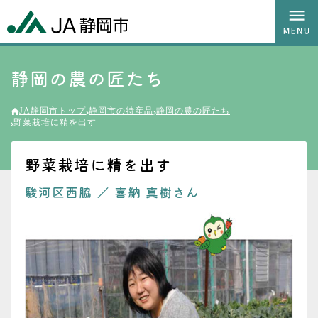
静岡の農の匠たち
JA静岡市トップ
静岡市の特産品
静岡の農の匠たち
野菜栽培に精を出す
野菜栽培に精を出す
駿河区西脇
／
喜納 真樹さん