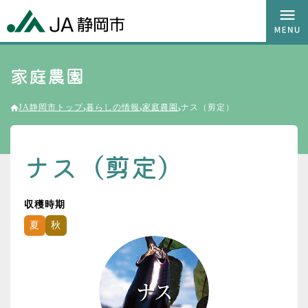
家庭農園
JA静岡市トップ
暮らしの情報
家庭農園
ナス（剪定）
ナス（剪定）
収穫時期
夏
秋