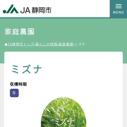
家庭農園
JA静岡市トップ
暮らしの情報
家庭農園
ミズナ
ミズナ
収穫時期
冬