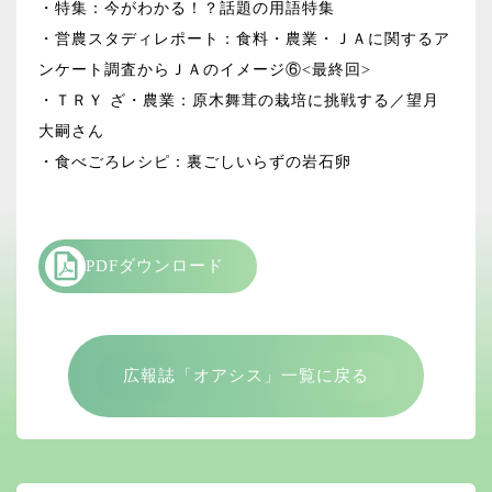
・特集：今がわかる！？話題の用語特集
・営農スタディレポート：食料・農業・ＪＡに関するア
ンケート調査からＪＡのイメージ⑥<最終回>
・ＴＲＹ ざ・農業：原木舞茸の栽培に挑戦する／望月
大嗣さん
・食べごろレシピ：裏ごしいらずの岩石卵
PDFダウンロード
広報誌「オアシス」一覧に戻る