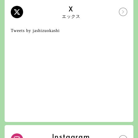
X
エックス
Tweets by jashizuokashi
Instagram