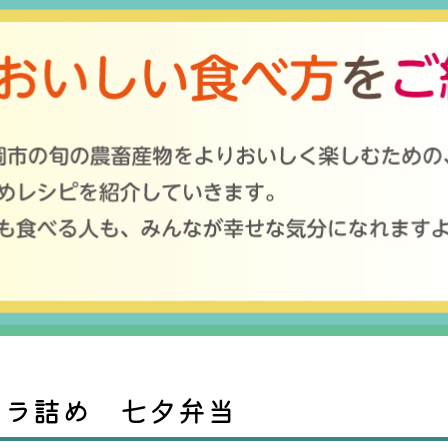
サラ詰め 七夕弁当