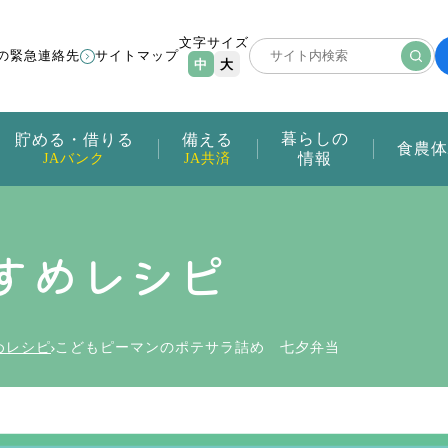
文字サイズ
の緊急連絡先
サイトマップ
中
大
暮らしの
貯める・借りる
備える
食農体
情報
JAバンク
JA共済
すめレシピ
めレシピ
こどもピーマンのポテサラ詰め 七夕弁当