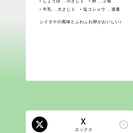
• しょうゆ …小さじ１ • 卵 …２個
• 牛乳 …大さじ１ • 塩コショウ …適量
シイタケの風味とふわふわ卵がおいしい♪
X
エックス