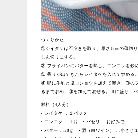
つくりかた
①シイタケは石突きを取り、厚さ５㎜の薄切り
じん切りにする。
② フライパンにバターを熱し、ニンニクを炒
③ 香りが出てきたらシイタケを入れて炒める
④ 卵に牛乳と塩コショウを加えて溶き、③の
るまで炒め、③を加えて混ぜる。皿に盛り、パ
材料（4人分）
• シイタケ …１パック
• ニンニク …１片 • パセリ …お好みで
• バター …20ｇ • 酒（白ワイン） …小さじ