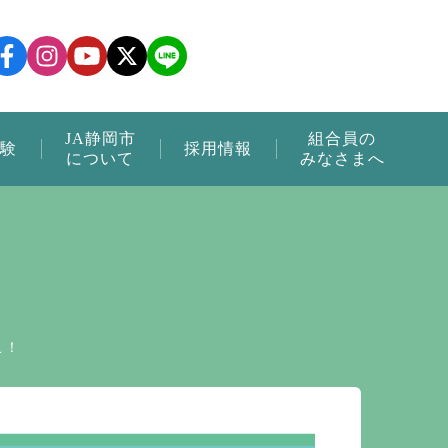
JA静岡市
組合員の
験
採用情報
について
みなさまへ
こ！