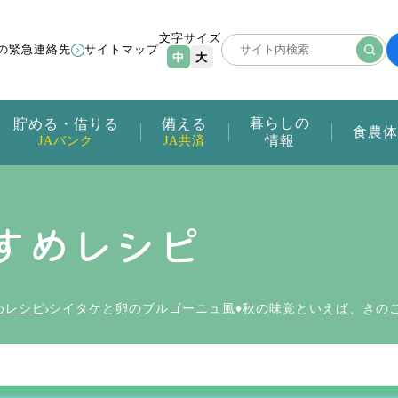
文字サイズ
の緊急連絡先
サイトマップ
中
大
暮らしの
貯める・借りる
備える
食農体
情報
JAバンク
JA共済
すめレシピ
めレシピ
シイタケと卵のブルゴーニュ風♦秋の味覚といえば、きの