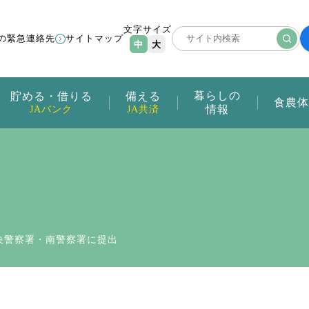
文字サイズ
の緊急連絡先
サイトマップ
中
大
暮らしの
貯める・借りる
備える
食農体
情報
JAバンク
JA共済
央警察署・南警察署に提出