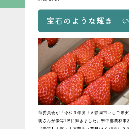
宝石のような輝き 
苺委員会が「令和３年度ＪＡ静岡市いちご果実
明さんが優等1席に輝きました。県中部農林事
【優等】１席：山本芳明（藁科/きらぴ香）２