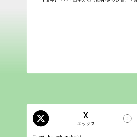
X
エックス
Tweets by jashizuokashi