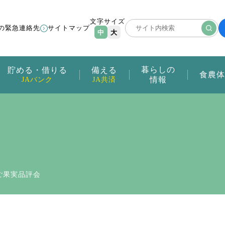
文字サイズ
の緊急連絡先
サイトマップ
中
大
暮らしの
貯める・借りる
備える
食農体
情報
JAバンク
JA共済
ちご果実品評会