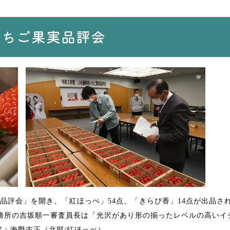
いちご果実品評会
品評会」を開き、「紅ほっぺ」54点、「きらぴ香」14点が出品さ
務所の吉坂順一審査員長は「光沢があり形の揃ったレベルの高いイ
席：海野吉正（北部/紅ほっぺ）