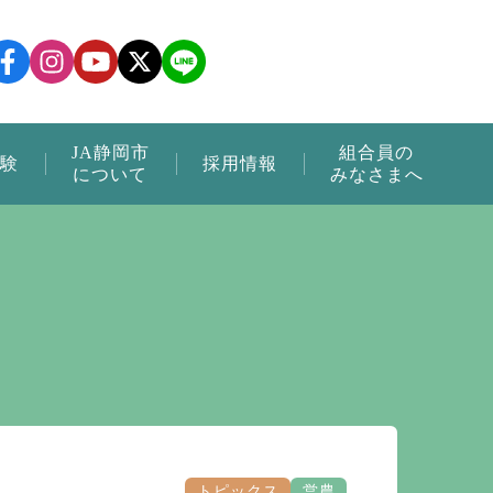
JA静岡市
組合員の
験
採用情報
について
みなさまへ
トピックス
営農