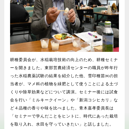
耕種委員会が、水稲栽培技術の向上のため、耕種セミナ
ーを開きました。東部営農経済センターの職員が昨年行
った水稲農薬試験の結果を紹介した他、雪印種苗㈱の担
当者が、マメ科の植物を緑肥として使うことによる土づ
くりや除草効果などについて講演。セミナー後には試食
会を行い「ミルキークイーン」や「新潟コシヒカリ」な
ど４品種の香りや味を比べました。青木嘉孝委員長は
「セミナーで学んだことをヒントに、時代にあった栽培
を取り入れ、水田を守っていきたい」と話しました。