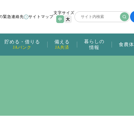
文字サイズ
の緊急連絡先
サイトマップ
中
大
暮らしの
貯める・借りる
備える
食農体
情報
JAバンク
JA共済