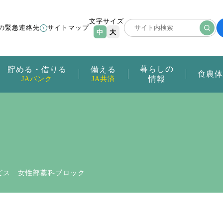
文字サイズ
の緊急連絡先
サイトマップ
中
大
暮らしの
貯める・借りる
備える
食農体
情報
JAバンク
JA共済
ビス 女性部藁科ブロック