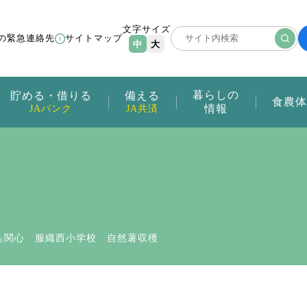
文字サイズ
の緊急連絡先
サイトマップ
中
大
暮らしの
貯める・借りる
備える
食農体
情報
JAバンク
JA共済
も関心 服織西小学校 自然薯収穫