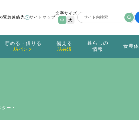
文字サイズ
の緊急連絡先
サイトマップ
中
大
暮らしの
貯める・借りる
備える
食農体
情報
JAバンク
JA共済
スタート