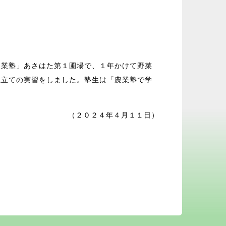
農業塾」あさはた第１圃場で、１年かけて野菜
ね立ての実習をしました。塾生は「農業塾で学
（２０２４年４月１１日）