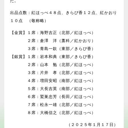
た。
出品点数：紅ほっぺ４８点、きらぴ香１２点、紅かおり
１０点 （敬称略）
【金賞】１席：海野吉正（北部／紅ほっぺ）
２席：倉澤 洋（藁科／紅かおり）
３席：青島一欽（東部／きらぴ香）
【銀賞】１席：岩本和典（東部／きらぴ香）
２席：山本 勉（北部／紅ほっぺ）
３席：片井 孝（北部／紅ほっぺ）
４席：増田安昭（南部／紅ほっぺ）
５席：大長吉英（南部／紅ほっぺ）
６席：鷲巣忠芳（長田／紅ほっぺ）
７席：松永一雄（北部／紅ほっぺ）
８席：大橋信之（北部／紅ほっぺ）
（２０２５年１月１７日）