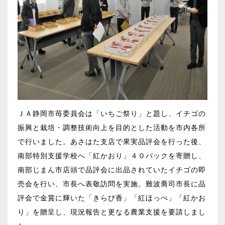
ＪＡ静岡市苺委員会は「いちご祭り」と題し、イチゴの
振興と栽培・調整技術向上を目的とした活動を市内各所
で行いました。あさはた支店で果実品評会を行った後、
南部特別支援学校へ「紅かおり」４０パックを寄贈し、
南部じまん市店頭で品評会に出品されていたイチゴの即
売会を行い、市長へ表敬訪問を実施。難波喬司市長に品
評会で金賞に輝いた「きらぴ香」「紅ほっぺ」「紅かお
り」を贈呈し、現況報告と更なる農業支援を要請しまし