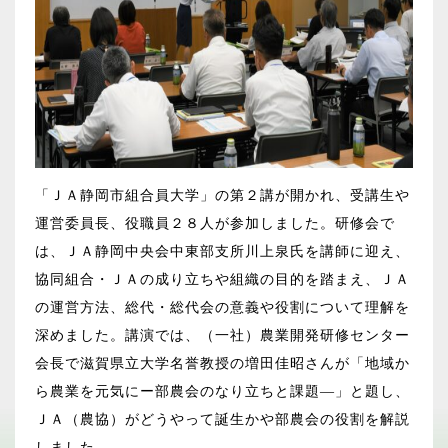
「ＪＡ静岡市組合員大学」の第２講が開かれ、受講生や
運営委員長、役職員２８人が参加しました。研修会で
は、ＪＡ静岡中央会中東部支所川上泉氏を講師に迎え、
協同組合・ＪＡの成り立ちや組織の目的を踏まえ、ＪＡ
の運営方法、総代・総代会の意義や役割について理解を
深めました。講演では、（一社）農業開発研修センター
会長で滋賀県立大学名誉教授の増田佳昭さんが「地域か
ら農業を元気にー部農会のなり立ちと課題―」と題し、
ＪＡ（農協）がどうやって誕生かや部農会の役割を解説
しました。