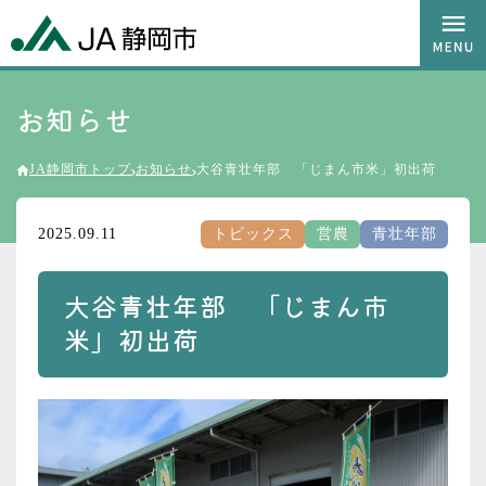
お知らせ
JA静岡市トップ
お知らせ
大谷青壮年部 「じまん市米」初出荷
2025.09.11
トピックス
営農
青壮年部
大谷青壮年部 「じまん市
米」初出荷