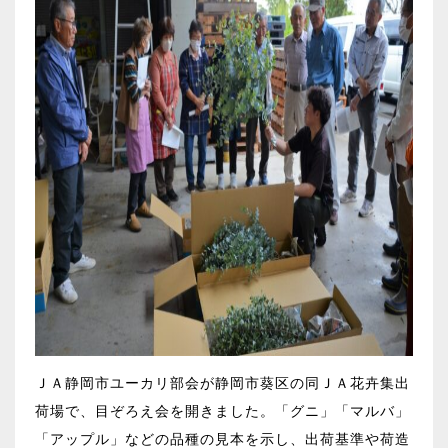
ＪＡ静岡市ユーカリ部会が静岡市葵区の同ＪＡ花卉集出
荷場で、目ぞろえ会を開きました。「グニ」「マルバ」
「アップル」などの品種の見本を示し、出荷基準や荷造