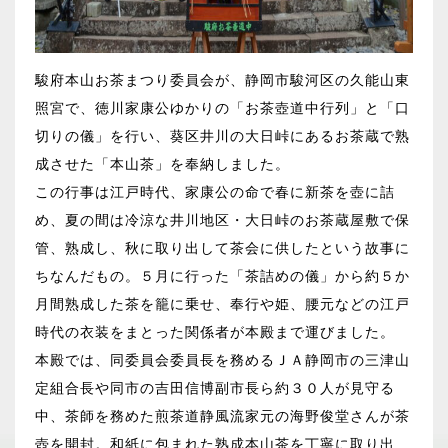
駿府本山お茶まつり委員会が、静岡市駿河区の久能山東
照宮で、徳川家康公ゆかりの「お茶壺道中行列」と「口
切りの儀」を行い、葵区井川の大日峠にあるお茶蔵で熟
成させた「本山茶」を奉納しました。
この行事は江戸時代、家康公の命で春に新茶を壺に詰
め、夏の間は冷涼な井川地区・大日峠のお茶蔵屋敷で保
管、熟成し、秋に取り出して茶会に供したという故事に
ちなんだもの。５月に行った「茶詰めの儀」から約５か
月間熟成した茶を籠に乗せ、奉行や姫、腰元などの江戸
時代の衣装をまとった関係者が本殿まで運びました。
本殿では、同委員会委員長を務めるＪＡ静岡市の三津山
定組合長や同市の吉田信博副市長ら約３０人が見守る
中、茶師を務めた煎茶道静風流家元の海野俊堂さんが茶
壺を開封。和紙に包まれた熟成本山茶を丁寧に取り出