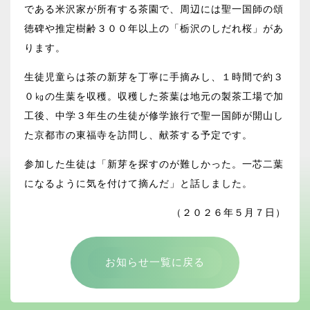
である米沢家が所有する茶園で、周辺には聖一国師の頌
徳碑や推定樹齢３００年以上の「栃沢のしだれ桜」があ
ります。
生徒児童らは茶の新芽を丁寧に手摘みし、１時間で約３
０㎏の生葉を収穫。収穫した茶葉は地元の製茶工場で加
工後、中学３年生の生徒が修学旅行で聖一国師が開山し
た京都市の東福寺を訪問し、献茶する予定です。
参加した生徒は「新芽を探すのが難しかった。一芯二葉
になるように気を付けて摘んだ」と話しました。
（２０２６年５月７日）
お知らせ一覧に戻る