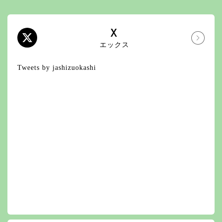
X
エックス
Tweets by jashizuokashi