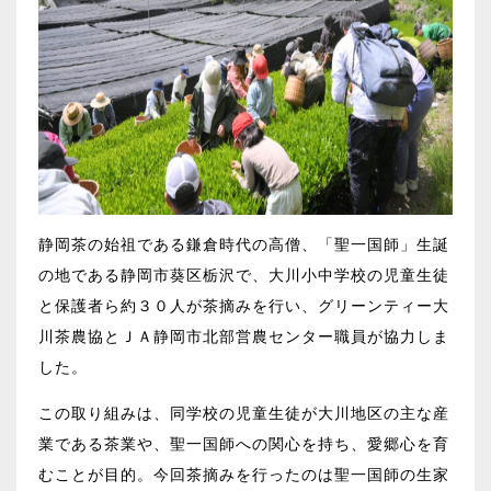
静岡茶の始祖である鎌倉時代の高僧、「聖一国師」生誕
の地である静岡市葵区栃沢で、大川小中学校の児童生徒
と保護者ら約３０人が茶摘みを行い、グリーンティー大
川茶農協とＪＡ静岡市北部営農センター職員が協力しま
した。
この取り組みは、同学校の児童生徒が大川地区の主な産
業である茶業や、聖一国師への関心を持ち、愛郷心を育
むことが目的。今回茶摘みを行ったのは聖一国師の生家