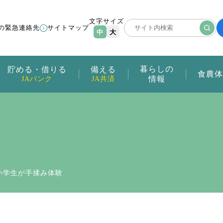
文字サイズ
の緊急連絡先
サイトマップ
中
大
暮らしの
貯める・借りる
備える
食農体
情報
JAバンク
JA共済
小学生が手揉み体験