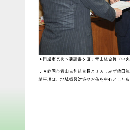
▲田辺市長㊧へ要請書を渡す青山組合長（中央
ＪＡ静岡市青山吉和組合長とＪＡしみず柴田篤
請事項は、地域振興対策やお茶を中心とした農