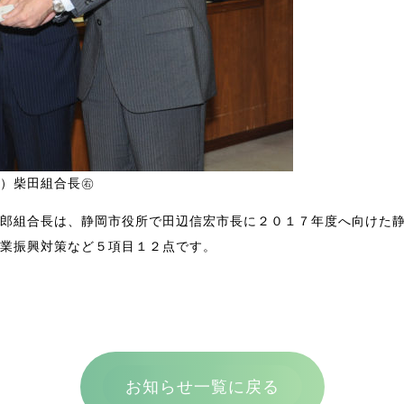
）柴田組合長㊨
郎組合長は、静岡市役所で田辺信宏市長に２０１７年度へ向けた
業振興対策など５項目１２点です。
お知らせ一覧に戻る