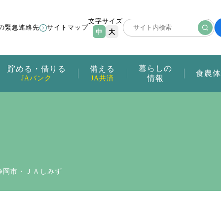
文字サイズ
の緊急連絡先
サイトマップ
中
大
暮らしの
貯める・借りる
備える
食農体
情報
JAバンク
JA共済
静岡市・ＪＡしみず