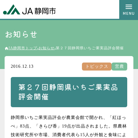
お知らせ
JA静岡市トップ
お知らせ
第２７回静岡県いちご果実品評会開催
2016.12.13
トピックス
営農
第２７回静岡県いちご果実品
評会開催
静岡県いちご果実品評会が農業会館で開かれ、「紅ほっ
ぺ」
83
点、「きらぴ香」
19
点が出品されました。県農林
技術研究所や市場、消費者代表ら
15
人が外観と食味によ