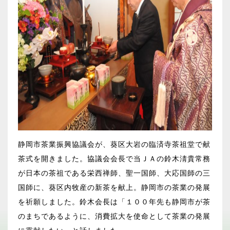
静岡市茶業振興協議会が、葵区大岩の臨済寺茶祖堂で献
茶式を開きました。協議会会長で当ＪＡの鈴木淸貴常務
が日本の茶祖である栄西禅師、聖一国師、大応国師の三
国師に、葵区内牧産の新茶を献上。静岡市の茶業の発展
を祈願しました。鈴木会長は「１００年先も静岡市が茶
のまちであるように、消費拡大を使命として茶業の発展