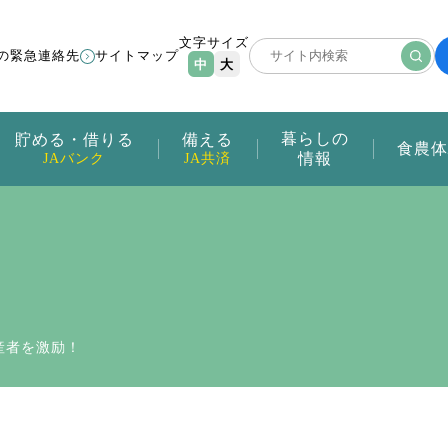
文字サイズ
の緊急連絡先
サイトマップ
中
大
暮らしの
貯める・借りる
備える
食農体
情報
JAバンク
JA共済
産者を激励！