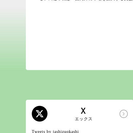
X
エックス
Tweets by jashizuokashi