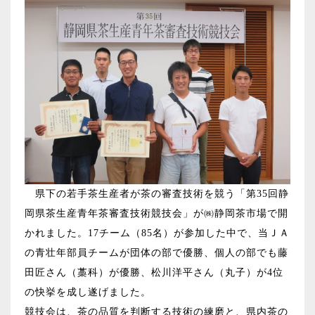
県下の若手茶生産者が茶の審査技術を競う「第35回静
岡県茶生産青年茶審査技術競技会」が㈱静岡茶市場で開
かれました。17チーム（85名）が参加した中で、当ＪＡ
の青壮年部員チームが団体の部で優勝、個人の部でも藤
田匠さん（藁科）が優勝、松川洋平さん（丸子）が4位
の快挙を成し遂げました。
競技会は、茶の品質を判断する技術の練磨と、県内茶の