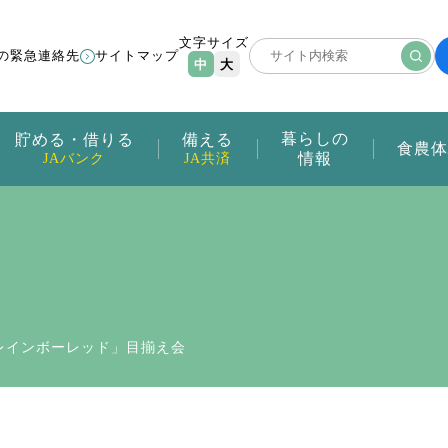
文字サイズ
の緊急連絡先
サイトマップ
中
大
暮らしの
貯める・借りる
備える
食農体
情報
JAバンク
JA共済
レインボーレッド」目揃え会