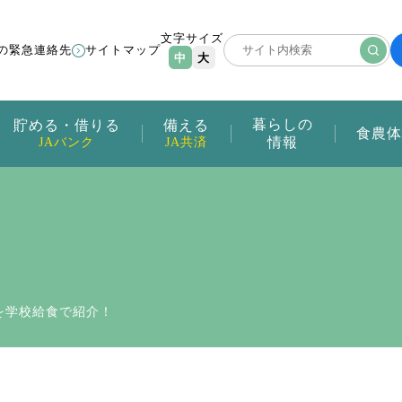
文字サイズ
の緊急連絡先
サイトマップ
中
大
暮らしの
貯める・借りる
備える
食農体
情報
JAバンク
JA共済
を学校給食で紹介！