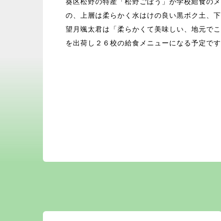
葵区松野の特産「松野ごぼう」が学校給食のメ
の、上層は柔らかく水はけの良い黒ボク土、下
望月颯太君は「柔らかくて美味しい、地元でこ
を出荷し２６校の給食メニューになる予定です