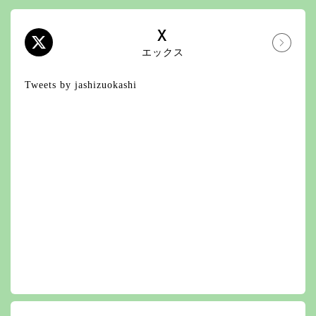
X
エックス
Tweets by jashizuokashi