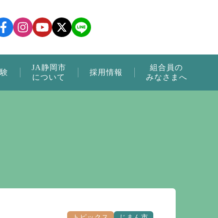
JA静岡市
組合員の
験
採用情報
について
みなさまへ
トピックス
じまん市