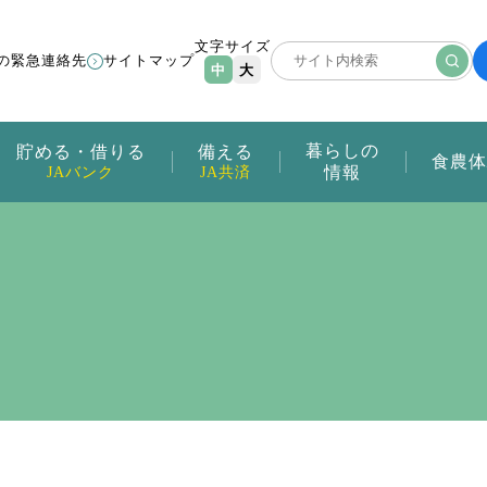
文字サイズ
の緊急連絡先
サイトマップ
中
大
暮らしの
貯める・借りる
備える
食農体
情報
JAバンク
JA共済