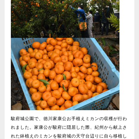
駿府城公園で、徳川家康公お手植えミカンの収穫が行わ
れました。家康公が駿府に隠居した際、紀州から献上さ
れた鉢植えのミカンを駿府城の天守台辺りに自ら移植し