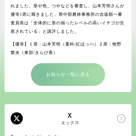
れました。形や色、つやなどを審査し、山本芳明さんが
優等1席に輝きました。県中部農林事務所の吉坂順一審
査員長は「全体的に形の揃ったレベルの高いイチゴが生
産されている」と講評しました。
【優等】１席：山本芳明（藁科/紅ほっぺ）２席：牧野
繁央（東部/きらぴ香）
お知らせ一覧に戻る
X
エックス