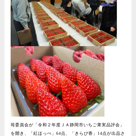
苺委員会が「令和２年度ＪＡ静岡市いちご果実品評会」
を開き、「紅ほっぺ」64点、「きらぴ香」14点が出品さ