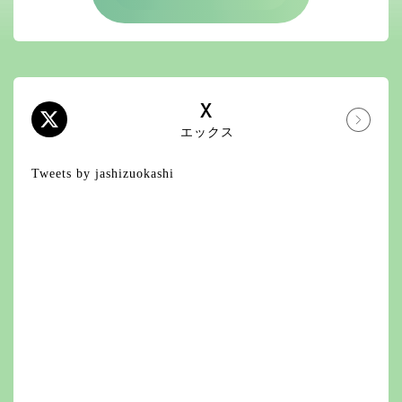
X
エックス
Tweets by jashizuokashi