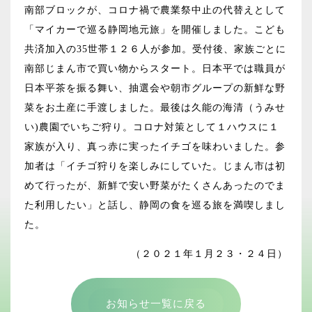
南部ブロックが、コロナ禍で農業祭中止の代替えとして
「マイカーで巡る静岡地元旅」を開催しました。こども
共済加入の35世帯１２６人が参加。受付後、家族ごとに
南部じまん市で買い物からスタート。日本平では職員が
日本平茶を振る舞い、抽選会や朝市グループの新鮮な野
菜をお土産に手渡しました。最後は久能の海清（うみせ
い)農園でいちご狩り。コロナ対策として１ハウスに１
家族が入り、真っ赤に実ったイチゴを味わいました。参
加者は「イチゴ狩りを楽しみにしていた。じまん市は初
めて行ったが、新鮮で安い野菜がたくさんあったのでま
た利用したい」と話し、静岡の食を巡る旅を満喫しまし
た。
（２０２１年１月２３・２４日）
お知らせ一覧に戻る