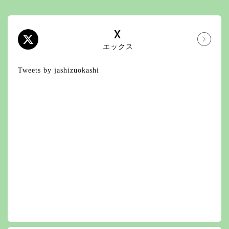
X
エックス
Tweets by jashizuokashi