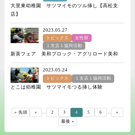
大里東幼稚園 サツマイモのツル挿し【高松支
店】
2023.05.27
トピックス
女性部
１支店１協同活動
新茶フェア 美和ブロック・アグリロード美和
2023.05.24
トピックス
１支店１協同活動
とこは幼稚園 サツマイモつる挿し体験
...
...
« 先頭
«
2
3
4
5
6
»
最後 »