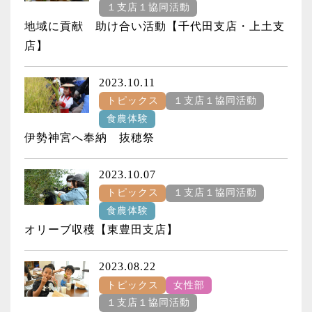
１支店１協同活動
地域に貢献 助け合い活動【千代田支店・上土支
店】
2023.10.11
トピックス
１支店１協同活動
食農体験
伊勢神宮へ奉納 抜穂祭
2023.10.07
トピックス
１支店１協同活動
食農体験
オリーブ収穫【東豊田支店】
2023.08.22
トピックス
女性部
１支店１協同活動