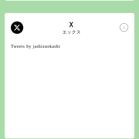
X
エックス
Tweets by jashizuokashi