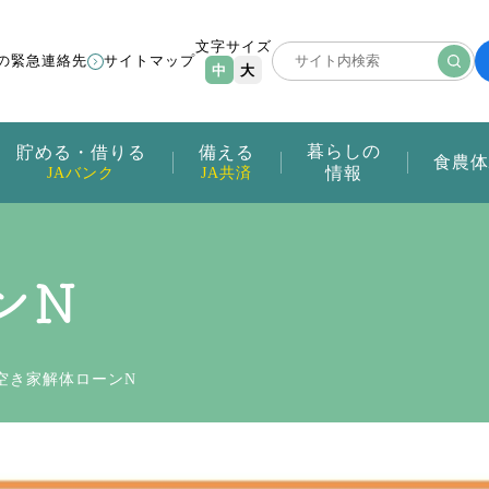
文字サイズ
の緊急連絡先
サイトマップ
中
大
暮らしの
貯める・借りる
備える
食農体
情報
JAバンク
JA共済
ンN
空き家解体ローンN