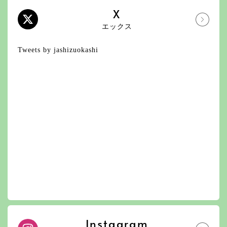
X
エックス
Tweets by jashizuokashi
Instagram