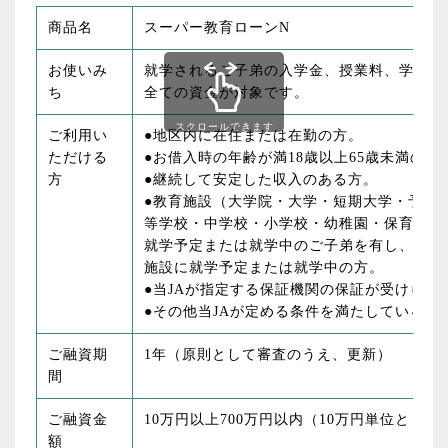
商品名
スーパー教育ローンN
お使いみ
就学されるご子弟の入学金、授業料、学費、
ち
全ての資金が対象です。
スクロールできます
ご利用い
●地区内に在住または在勤の方。
ただける
●お借入時の年齢が満18歳以上65歳未満の方
方
●継続して安定した収入のある方。
●教育施設（大学院・大学・短期大学・予備
等学校・中学校・小学校・幼稚園・保育園な
就学予定または就学中のご子弟を有し、且つ
施設に就学予定または就学中の方。
●当JAが指定する保証機関の保証が受けられ
●その他当JAが定める条件を満たしている方
ご融資期
1年（原則として審査のうえ、更新）
間
ご融資金
10万円以上700万円以内（10万円単位としま
額