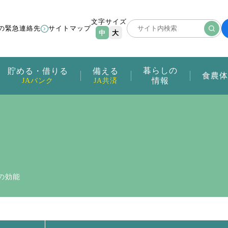
文字サイズ
の緊急連絡先
サイトマップ
中
大
暮らしの
貯める・借りる
備える
食農体
情報
JAバンク
JA共済
の効能