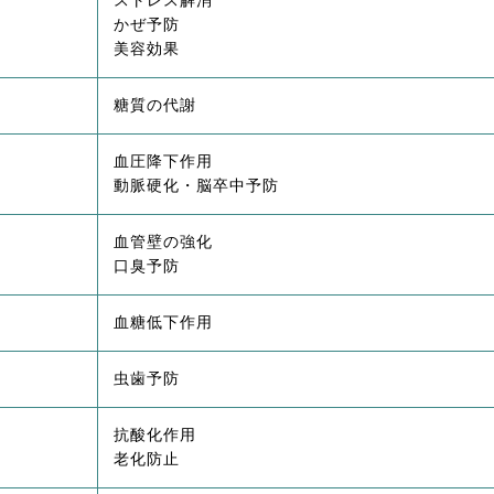
ストレス解消
かぜ予防
美容効果
糖質の代謝
血圧降下作用
動脈硬化・脳卒中予防
血管壁の強化
口臭予防
血糖低下作用
虫歯予防
抗酸化作用
老化防止