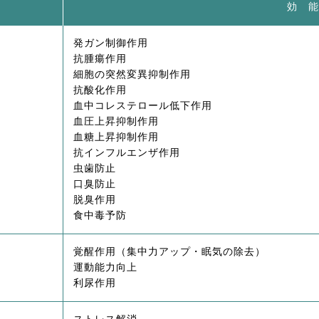
効 能
発ガン制御作用
抗腫瘍作用
細胞の突然変異抑制作用
抗酸化作用
血中コレステロール低下作用
血圧上昇抑制作用
血糖上昇抑制作用
抗インフルエンザ作用
虫歯防止
口臭防止
脱臭作用
食中毒予防
覚醒作用（集中力アップ・眠気の除去）
運動能力向上
利尿作用