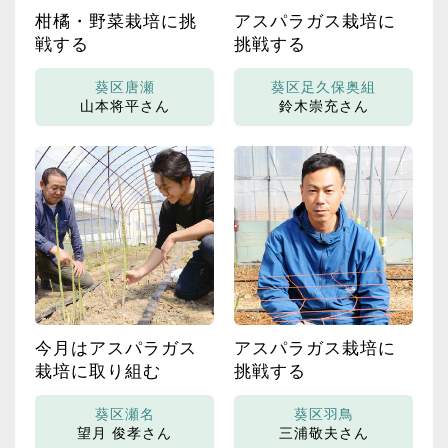
柑橘・野菜栽培に挑
アスパラガス栽培に
戦する
挑戦する
葵区唐瀬
葵区足久保奥組
山本将平さん
鈴木崇充さん
今月はアスパラガス
アスパラガス栽培に
栽培に取り組む
挑戦する
葵区瀬名
葵区羽鳥
望月 俊孝さん
三浦敬夫さん